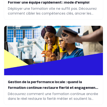
Former une équipe rapidement : mode d'emploi
Déployer une formation vite ne suffit pas. Découvrez
comment cibler les compétences clés, ancrer les
apprentissages terrain et piloter l'adoption réelle.
Gestion de la performance locale : quand la
formation continue restaure fierté et engagement
métier
Découvrez comment une formation continue ancrée
dans le réel restaure la fierté métier et soutient la
performance locale de vos équipes.