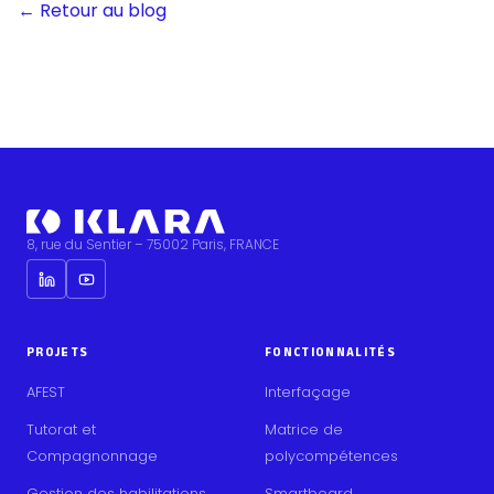
← Retour au blog
8, rue du Sentier – 75002 Paris, FRANCE
PROJETS
FONCTIONNALITÉS
AFEST
Interfaçage
Tutorat et
Matrice de
Compagnonnage
polycompétences
Gestion des habilitations
Smartboard