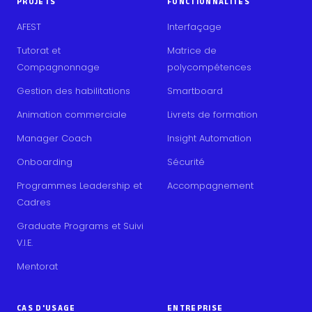
PROJETS
FONCTIONNALITÉS
AFEST
Interfaçage
Tutorat et
Matrice de
Compagnonnage
polycompétences
Gestion des habilitations
Smartboard
Animation commerciale
Livrets de formation
Manager Coach
Insight Automation
Onboarding
Sécurité
Programmes Leadership et
Accompagnement
Cadres
Graduate Programs et Suivi
V.I.E.
Mentorat
CAS D'USAGE
ENTREPRISE