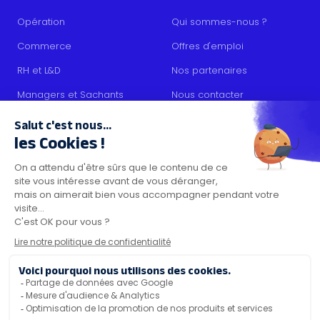
Opération
Qui sommes-nous ?
Commerce
Offres d'emploi
RH et L&D
Nos partenaires
Managers et Sachants
Nous contacter
Collaborateurs
RESSOURCES
Contenus
Blog
Kit média
Certifications de sécurité