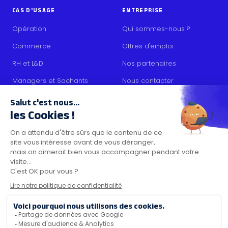
CAS D'USAGE
ENTREPRISE
Opération
Qui sommes-nous ?
Commerce
Offres d'emploi
RH et L&D
Nos partenaires
Managers et Sachants
Nous contacter
Collaborateurs
RESSOURCES
Contenus
Blog
Kit média
Certifications de sécurité